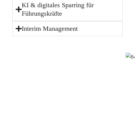
KI & digitales Sparring für
Führungskräfte
Interim Management
Gibt es Herausforderungen,
bei deren Lösung wir Ihnen
helfen können?
Kontaktieren Sie uns und lassen Sie sich von
unseren Digitalexperten beraten!
Steffen Rehn
Managing Partner – BEST 4 PROJECT